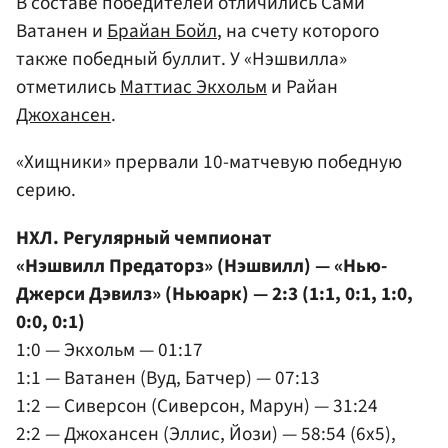
В составе победителей отличились Сами
Ватанен и
Брайан Бойл
, на счету которого
также победный буллит. У «Нэшвилла»
отметились
Маттиас Экхольм
и Райан
Джохансен
.
«Хищники» прервали 10-матчевую победную
серию.
НХЛ. Регулярный чемпионат
«Нэшвилл Предаторз» (Нэшвилл) — «Нью-
Джерси Дэвилз» (Ньюарк) — 2:3 (1:1, 0:1, 1:0,
0:0, 0:1)
1:0 — Экхольм — 01:17
1:1 — Ватанен (Вуд, Батчер) — 07:13
1:2 — Сиверсон (Сиверсон, Марун) — 31:24
2:2 — Джохансен (Эллис, Йози) — 58:54 (6x5),