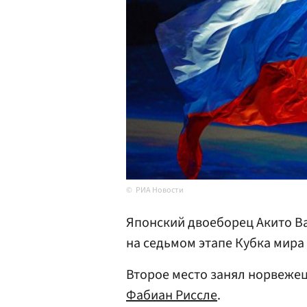
РИА Новости
Японский двоеборец Акито Ва
на седьмом этапе Кубка мира
Второе место занял норвежец
Фабиан Риссле
.