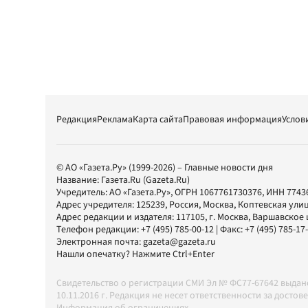
Редакция
Реклама
Карта сайта
Правовая информация
Услов
© АО «Газета.Ру» (1999-2026) – Главные новости дня
Название:
Газета.Ru
(Gazeta.Ru)
Учредитель:
АО «Газета.Ру»
, ОГРН 1067761730376, ИНН 7743
Адрес учредителя: 125239, Россия, Москва, Коптевская улиц
Адрес редакции и издателя:
117105
, г.
Москва
,
Варшавское шо
Телефон редакции:
+7 (495) 785-00-12
| Факс:
+7 (495) 785-17
Электронная почта:
gazeta@gazeta.ru
Нашли опечатку? Нажмите Ctrl+Enter
Свидетельство о регистрации СМИ Эл № ФС77-67642 выда
10.11.2016 г. Редакция не несет ответственности за дос