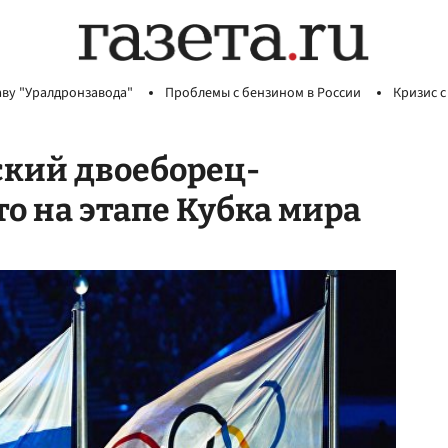
аву "Уралдронзавода"
Проблемы с бензином в России
Кризис с
кий двоеборец-
о на этапе Кубка мира