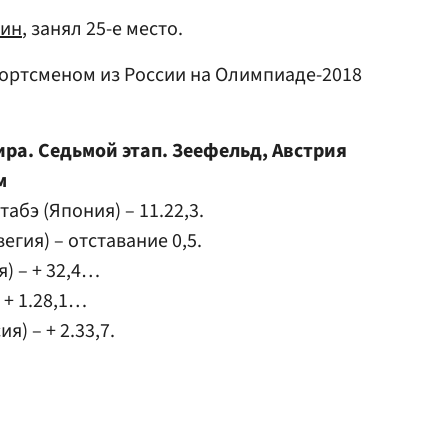
хин
, занял 25-е место.
портсменом из России на Олимпиаде-2018
ра. Седьмой этап. Зеефельд, Австрия
м
табэ (Япония) – 11.22,3.
егия) – отставание 0,5.
я) – + 32,4…
– + 1.28,1…
я) – + 2.33,7.