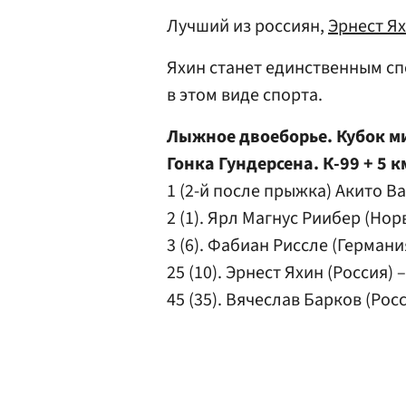
Лучший из россиян,
Эрнест Я
Яхин станет единственным с
в этом виде спорта.
Лыжное двоеборье. Кубок ми
Гонка Гундерсена. К-99 + 5 к
1 (2-й после прыжка) Акито Ва
2 (1). Ярл Магнус Риибер (Норв
3 (6). Фабиан Риссле (Германи
25 (10). Эрнест Яхин (Россия) 
45 (35). Вячеслав Барков (Росси