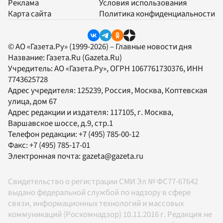
Реклама
Условия использования
Карта сайта
Политика конфиденциальности
© АО «Газета.Ру» (1999-2026) – Главные новости дня
Название:
Газета.Ru
(Gazeta.Ru)
Учредитель:
АО «Газета.Ру»
, ОГРН 1067761730376, ИНН
7743625728
Адрес учредителя: 125239, Россия, Москва, Коптевская
улица, дом 67
Адрес редакции и издателя:
117105
, г.
Москва
,
Варшавское шоссе, д.9, стр.1
Телефон редакции:
+7 (495) 785-00-12
Факс:
+7 (495) 785-17-01
Электронная почта:
gazeta@gazeta.ru
Свидетельство о регистрации СМИ Эл № ФС77-67642
выдано федеральной службой по надзору в сфере
связи, информационных технологий и массовых
коммуникаций (Роскомнадзор) 10.11.2016 г. Редакция не