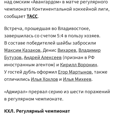
над омским «Авангардом» в матче регулярного
чемпионата Континентальной хоккейной лиги,
сообщает
ТАСС
.
Встреча, прошедшая во Владивостоке,
завершилась со счетом 5:4 в пользу хозяев.
В составе победителей шайбы забросили
Максим Казаков
, Денис
Вихарев
,
Владимир
Бутузов
,
Андрей Алексеев
(признан в РФ
иностранным агентом) и
Кирилл Воронин
.
У гостей дубль оформил
Егор Мартынов
, также
отличились
Илья Хохлов
и
Илья Михеев
.
«Адмирал» прервал серию из шести поражений
в регулярном чемпионате.
КХЛ. Регулярный чемпионат