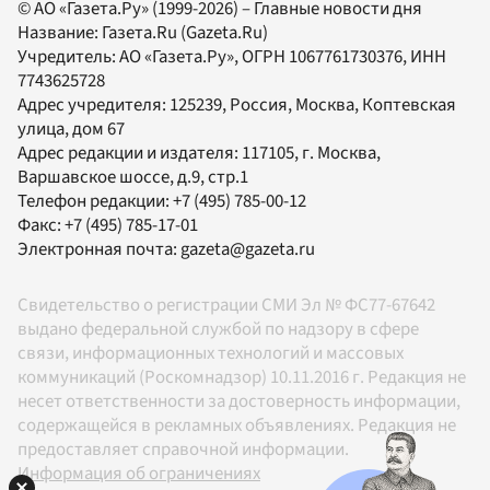
© АО «Газета.Ру» (1999-2026) – Главные новости дня
Название:
Газета.Ru
(Gazeta.Ru)
Учредитель:
АО «Газета.Ру»
, ОГРН 1067761730376, ИНН
7743625728
Адрес учредителя: 125239, Россия, Москва, Коптевская
улица, дом 67
Адрес редакции и издателя:
117105
, г.
Москва
,
Варшавское шоссе, д.9, стр.1
Телефон редакции:
+7 (495) 785-00-12
Факс:
+7 (495) 785-17-01
Электронная почта:
gazeta@gazeta.ru
Свидетельство о регистрации СМИ Эл № ФС77-67642
выдано федеральной службой по надзору в сфере
связи, информационных технологий и массовых
коммуникаций (Роскомнадзор) 10.11.2016 г. Редакция не
несет ответственности за достоверность информации,
содержащейся в рекламных объявлениях. Редакция не
предоставляет справочной информации.
Информация об ограничениях