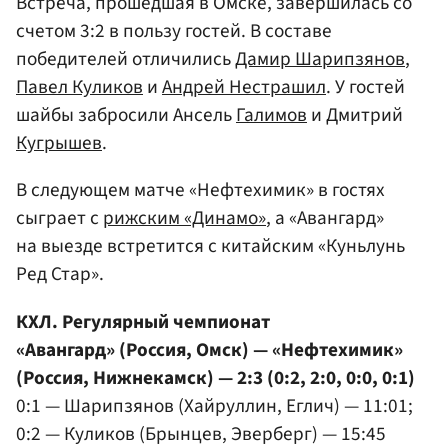
Встреча, прошедшая в Омске, завершилась со
счетом 3:2 в пользу гостей. В составе
победителей отличились
Дамир Шарипзянов
,
Павел Куликов
и
Андрей Нестрашил
. У гостей
шайбы забросили Ансель
Галимов
и Дмитрий
Кугрышев
.
В следующем матче «Нефтехимик» в гостях
сыграет с
рижским «Динамо»
, а «Авангард»
на выезде встретится с китайским «Куньлунь
Ред Стар».
КХЛ. Регулярный чемпионат
«Авангард» (Россия, Омск) — «Нефтехимик»
(Россия, Нижнекамск) — 2:3 (0:2, 2:0, 0:0, 0:1)
0:1 — Шарипзянов (Хайруллин, Еглич) — 11:01;
0:2 — Куликов (Брынцев, Эверберг) — 15:45