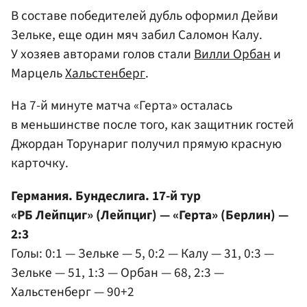
В составе победителей дубль оформил Дейви
Зельке, еще один мяч забил Саломон Калу.
У хозяев авторами голов стали
Вилли Орбан
и
Марцель
Хальстенберг
.
На 7-й минуте матча «Герта» осталась
в меньшинстве после того, как защитник гостей
Джордан Торунариг получил прямую красную
карточку.
Германия. Бундеслига. 17-й тур
«РБ Лейпциг» (Лейпциг) — «Герта» (Берлин) —
2:3
Голы: 0:1 — Зельке — 5, 0:2 — Калу — 31, 0:3 —
Зельке — 51, 1:3 — Орбан — 68, 2:3 —
Хальстенберг — 90+2