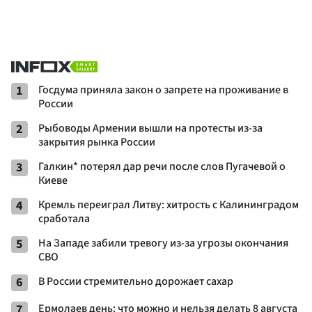
1
Госдума приняла закон о запрете на проживание в
России
2
Рыбоводы Армении вышли на протесты из-за
закрытия рынка России
3
Галкин* потерял дар речи после слов Пугачевой о
Киеве
4
Кремль переиграл Литву: хитрость с Калининградом
сработала
5
На Западе забили тревогу из-за угрозы окончания
СВО
6
В России стремительно дорожает сахар
7
Ермолаев день: что можно и нельзя делать 8 августа