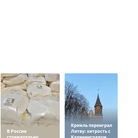
Кремль переиграл
Н
В России
Литву: хитрость с
т
стремительно
Калининградом
у