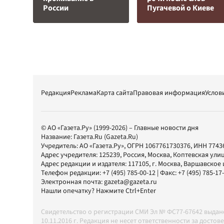
России
Пугачевой о Киеве
Редакция
Реклама
Карта сайта
Правовая информация
Услов
© АО «Газета.Ру» (1999-2026) – Главные новости дня
Название:
Газета.Ru
(Gazeta.Ru)
Учредитель:
АО «Газета.Ру»
, ОГРН 1067761730376, ИНН 7743
Адрес учредителя: 125239, Россия, Москва, Коптевская улиц
Адрес редакции и издателя:
117105
, г.
Москва
,
Варшавское шо
Телефон редакции:
+7 (495) 785-00-12
| Факс:
+7 (495) 785-17
Электронная почта:
gazeta@gazeta.ru
Нашли опечатку? Нажмите Ctrl+Enter
Свидетельство о регистрации СМИ Эл № ФС77-67642 выда
10.11.2016 г. Редакция не несет ответственности за дос