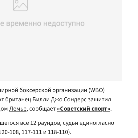
мирной боксерской организации (WBO)
7 кг британец Билли Джо Сондерс защитил
идом
Лемье
, сообщает
«Советский спорт»
.
шегося все 12 раундов, судьи единогласно
0-108, 117-111 и 118-110).