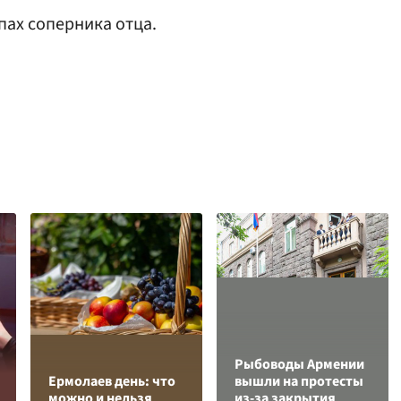
пах соперника отца.
Рыбоводы Армении
Ермолаев день: что
вышли на протесты
можно и нельзя
из-за закрытия