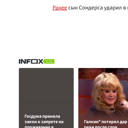
Ранее
сын Сондерса ударил в 
Госдума приняла
закон о запрете на
Галкин* потерял дар
проживание в
речи после слов