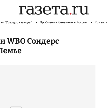
аву "Уралдронзавода"
Проблемы с бензином в России
Кризис с
ии WBO Сондерс
 Лемье