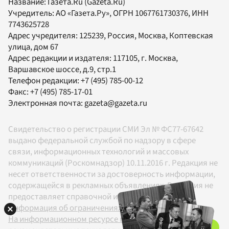
Название:
Газета.Ru
(Gazeta.Ru)
Учредитель:
АО «Газета.Ру»
, ОГРН 1067761730376, ИНН
7743625728
Адрес учредителя: 125239, Россия, Москва, Коптевская
улица, дом 67
Адрес редакции и издателя:
117105
, г.
Москва
,
Варшавское шоссе, д.9, стр.1
Телефон редакции:
+7 (495) 785-00-12
Факс:
+7 (495) 785-17-01
Электронная почта:
gazeta@gazeta.ru
Свидетельство о регистрации СМИ Эл № ФС77-67642
выдано федеральной службой по надзору в сфере
связи, информационных технологий и массовых
коммуникаций (Роскомнадзор) 10.11.2016 г. Редакция не
несет ответственности за достоверность информации,
содержащейся в рекламных объявлениях. Редакция не
предоставляет справочной информации.
Информация об ограничениях
На информационном ресурсе применяются