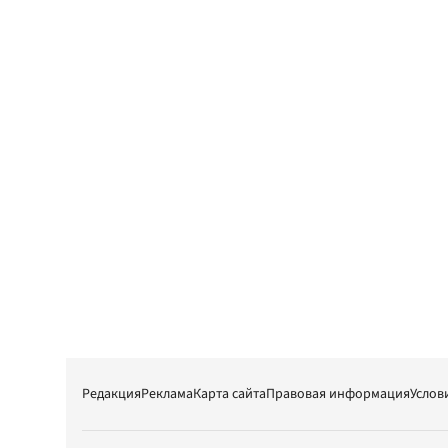
Редакция
Реклама
Карта сайта
Правовая информация
Услов