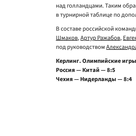
над голландцами. Таким обра
в турнирной таблице по доп
В составе российской коман
Шмаков
,
Артур Ражабов
,
Евге
под руководством
Александр
Керлинг. Олимпийские игр
Россия — Китай — 8:5
Чехия — Нидерланды — 8:4