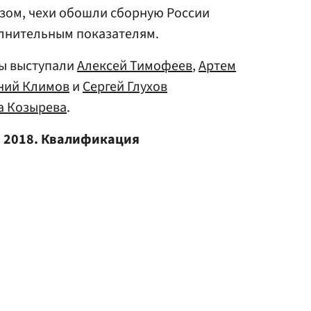
зом, чехи обошли сборную России
олнительным показателям.
ды выступали
Алексей Тимофеев
,
Артем
ний Климов
и
Сергей Глухов
а Козырева
.
ы 2018. Квалификация