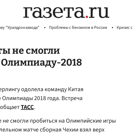
аву "Уралдронзавода"
Проблемы с бензином в России
Кризис с
ты не смогли
 Олимпиаду-2018
ерлингу одолела команду Китая
 Олимпиады 2018 года. Встреча
сообщает
ТАСС
.
е не смогли пробиться на Олимпийские игры
аллельном матче сборная Чехии взял верх