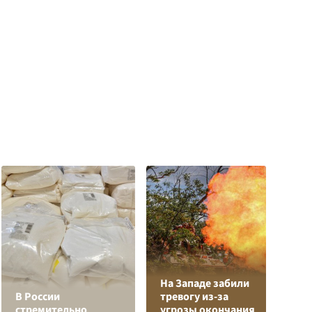
На Западе забили
В России
тревогу из-за
Е
стремительно
угрозы окончания
м