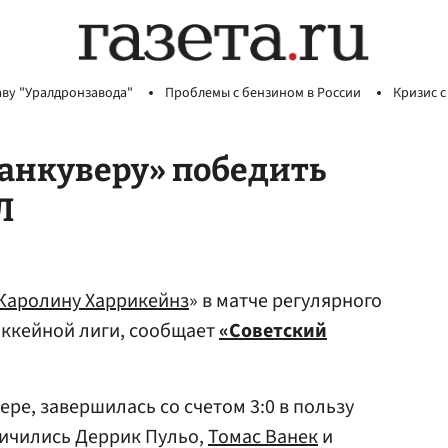
аву "Уралдронзавода"
Проблемы с бензином в России
Кризис с
Ванкуверу» победить
Л
Каролину Харрикейнз
» в матче регулярного
ккейной лиги, сообщает
«Советский
ре, завершилась со счетом 3:0 в пользу
тличились Деррик Пульо,
Томас Ванек
и