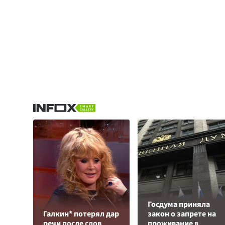
Госдума приняла
Галкин* потерял дар
закон о запрете на
речи после слов
проживание в