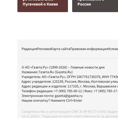
Пугачевой о Киеве
России
Редакция
Реклама
Карта сайта
Правовая информация
Услов
© АО «Газета.Ру» (1999-2026) – Главные новости дня
Название:
Газета.Ru
(Gazeta.Ru)
Учредитель:
АО «Газета.Ру»
, ОГРН 1067761730376, ИНН 7743
Адрес учредителя: 125239, Россия, Москва, Коптевская улиц
Адрес редакции и издателя:
117105
, г.
Москва
,
Варшавское шо
Телефон редакции:
+7 (495) 785-00-12
| Факс:
+7 (495) 785-17
Электронная почта:
gazeta@gazeta.ru
Нашли опечатку? Нажмите Ctrl+Enter
Свидетельство о регистрации СМИ Эл № ФС77-67642 выда
10.11.2016 г. Редакция не несет ответственности за дос