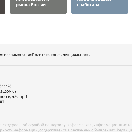
рынка России
сработала
ия использования
Политика конфиденциальности
625728
а, дом 67
ссе, д.9, стр.1
-01
но федеральной службой по надзору в сфере связи, информационных т
товерность информации, содержащейся в рекламных объявлениях. Редак