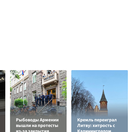
Рыбоводы Армении
Кремль переиграл
вышли на протесты
Литву: хитрость с
из-за закрытия
Калининградом