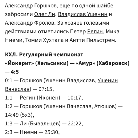
Александр
Горшков
, еще по одной шайбе
забросили
Олег Ли
,
Владислав Ушенин
и
Александр
Фролов
. За хозяев голевыми
действиями отметились Петер
Регин
, Мика
Ниеми, Томми Хухтала и Антти Пильстрем.
КХЛ. Регулярный чемпионат
«Йокерит» (Хельсинки) — «Амур» (Хабаровск)
— 4:5
0:1 — Горшков (Ушенин Владислав,
Ушенин
Вячеслав
) — 07:15,
1:1 — Регин (Иконен) — 10:17,
1:2 — Горшков (Ушенин Вячеслав, Атюшов) —
14:49 (5x3),
1:3 — Ли (Бывальцев) — 22:22,
2:3 — Ниеми — 25:30,