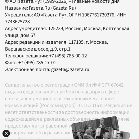
© АО «Газета.Ру» (1999-2026) – Главные новости дня
Название:
Газета.Ru
(Gazeta.Ru)
Учредитель:
АО «Газета.Ру»
, ОГРН 1067761730376, ИНН
7743625728
Адрес учредителя: 125239, Россия, Москва, Коптевская
улица, дом 67
Адрес редакции и издателя:
117105
, г.
Москва
,
Варшавское шоссе, д.9, стр.1
Телефон редакции:
+7 (495) 785-00-12
Факс:
+7 (495) 785-17-01
Электронная почта:
gazeta@gazeta.ru
Свидетельство о регистрации СМИ Эл № ФС77-67642
выдано федеральной службой по надзору в сфере
связи, информационных технологий и массовых
коммуникаций (Роскомнадзор) 10.11.2016 г. Редакция не
несет ответственности за достоверность информации,
содержащейся в рекламных объявлениях. Редакция не
предоставляет справочной информации.
Информация об ограничениях