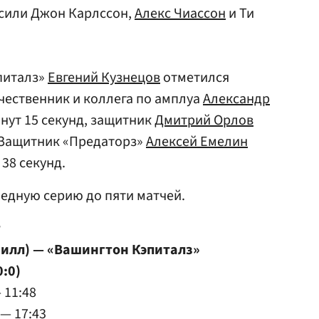
сили Джон Карлссон,
Алекс Чиассон
и Ти
питалз»
Евгений Кузнецов
отметился
ечественник и коллега по амплуа
Александр
нут 15 секунд, защитник
Дмитрий Орлов
. Защитник «Предаторз»
Алексей Емелин
38 секунд.
едную серию до пяти матчей.
т
илл) — «Вашингтон Кэпиталз»
0:0)
 11:48
 — 17:43