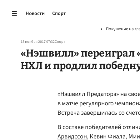
Новости
Спорт
Покушение на гл
15 ноября 2017 07:32
Спорт
«Нэшвилл» переиграл 
НХЛ и продлил победн
«Нэшвилл Предаторз» на сво
в матче регулярного чемпион
Встреча завершилась со счет
В составе победителей отлич
Арвидссон
, Кевин Фиала, Ми