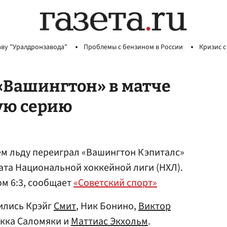
аву "Уралдронзавода"
Проблемы с бензином в России
Кризис с
«Вашингтон» в матче
ую серию
ем льду переиграл «Вашингтон Кэпиталс»
ата Национальной хоккейной лиги (НХЛ).
ом 6:3, сообщает
«Советский спорт»
ились Крэйг
Смит
, Ник Бонино,
Виктор
икка Саломяки и
Маттиас Экхольм
.