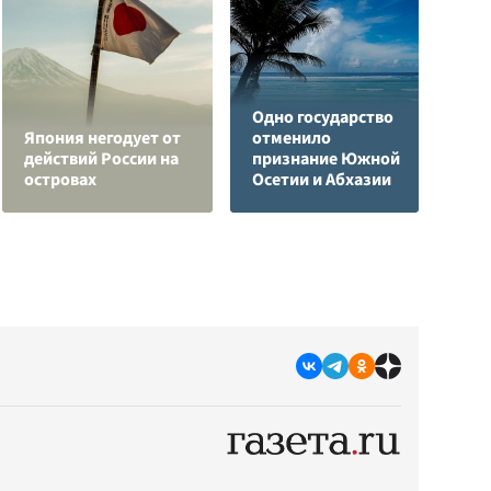
Одно государство
Ч
Япония негодует от
отменило
ж
действий России на
признание Южной
Э
островах
Осетии и Абхазии
п