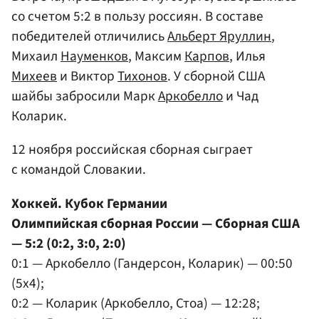
со счетом 5:2 в пользу россиян. В составе
победителей отличились
Альберт Яруллин
,
Михаил
Науменков
, Максим
Карпов
, Илья
Михеев
и Виктор
Тихонов
. У сборной США
шайбы забросили Марк
Аркобелло
и Чад
Коларик.
12 ноября российская сборная сыграет
с командой Словакии.
Хоккей. Кубок Германии
Олимпийская сборная России — Сборная США
— 5:2 (0:2, 3:0, 2:0)
0:1 — Аркобелло (Гандерсон, Коларик) — 00:50
(5x4);
0:2 — Коларик (Аркобелло, Стоа) — 12:28;