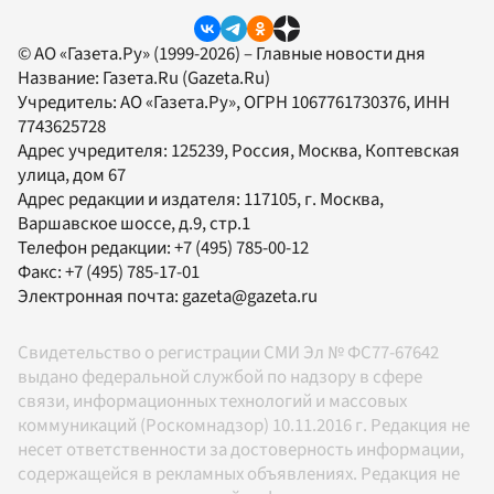
© АО «Газета.Ру» (1999-2026) – Главные новости дня
Название:
Газета.Ru
(Gazeta.Ru)
Учредитель:
АО «Газета.Ру»
, ОГРН 1067761730376, ИНН
7743625728
Адрес учредителя: 125239, Россия, Москва, Коптевская
улица, дом 67
Адрес редакции и издателя:
117105
, г.
Москва
,
Варшавское шоссе, д.9, стр.1
Телефон редакции:
+7 (495) 785-00-12
Факс:
+7 (495) 785-17-01
Электронная почта:
gazeta@gazeta.ru
Свидетельство о регистрации СМИ Эл № ФС77-67642
выдано федеральной службой по надзору в сфере
связи, информационных технологий и массовых
коммуникаций (Роскомнадзор) 10.11.2016 г. Редакция не
несет ответственности за достоверность информации,
содержащейся в рекламных объявлениях. Редакция не