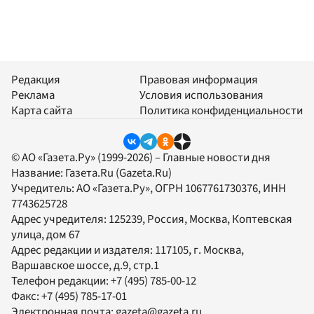
Редакция
Правовая информация
Реклама
Условия использования
Карта сайта
Политика конфиденциальности
© АО «Газета.Ру» (1999-2026) – Главные новости дня
Название:
Газета.Ru
(Gazeta.Ru)
Учредитель:
АО «Газета.Ру»
, ОГРН 1067761730376, ИНН
7743625728
Адрес учредителя: 125239, Россия, Москва, Коптевская
улица, дом 67
Адрес редакции и издателя:
117105
, г.
Москва
,
Варшавское шоссе, д.9, стр.1
Телефон редакции:
+7 (495) 785-00-12
Факс:
+7 (495) 785-17-01
Электронная почта:
gazeta@gazeta.ru