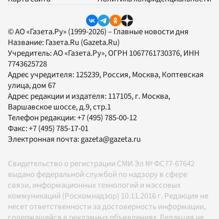
© АО «Газета.Ру» (1999-2026) – Главные новости дня
Название:
Газета.Ru
(Gazeta.Ru)
Учредитель:
АО «Газета.Ру»
, ОГРН 1067761730376, ИНН
7743625728
Адрес учредителя: 125239, Россия, Москва, Коптевская
улица, дом 67
Адрес редакции и издателя:
117105
, г.
Москва
,
Варшавское шоссе, д.9, стр.1
Телефон редакции:
+7 (495) 785-00-12
Факс:
+7 (495) 785-17-01
Электронная почта:
gazeta@gazeta.ru
Свидетельство о регистрации СМИ Эл № ФС77-67642
выдано федеральной службой по надзору в сфере
связи, информационных технологий и массовых
коммуникаций (Роскомнадзор) 10.11.2016 г. Редакция не
несет ответственности за достоверность информации,
содержащейся в рекламных объявлениях. Редакция не