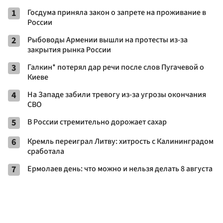
1
Госдума приняла закон о запрете на проживание в
России
2
Рыбоводы Армении вышли на протесты из-за
закрытия рынка России
3
Галкин* потерял дар речи после слов Пугачевой о
Киеве
4
На Западе забили тревогу из-за угрозы окончания
СВО
5
В России стремительно дорожает сахар
6
Кремль переиграл Литву: хитрость с Калининградом
сработала
7
Ермолаев день: что можно и нельзя делать 8 августа