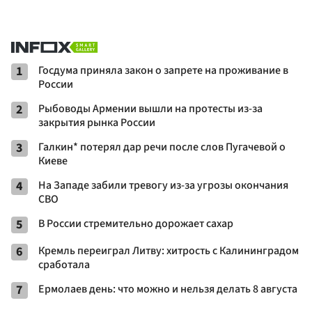
1
Госдума приняла закон о запрете на проживание в
России
2
Рыбоводы Армении вышли на протесты из-за
закрытия рынка России
3
Галкин* потерял дар речи после слов Пугачевой о
Киеве
4
На Западе забили тревогу из-за угрозы окончания
СВО
5
В России стремительно дорожает сахар
6
Кремль переиграл Литву: хитрость с Калининградом
сработала
7
Ермолаев день: что можно и нельзя делать 8 августа