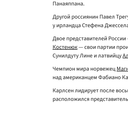
Панаяппана.
Другой россиянин Павел Тре
у ирландца Стефена Джессела
Двое представителей России
Костенюк
— свои партии про
Сунилдуту Лине и латвийцу
А
Чемпион мира норвежец
Магн
над американцем Фабиано Ка
Карлсен лидирует после восьм
расположился представител