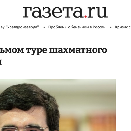
аву "Уралдронзавода"
Проблемы с бензином в России
Кризис с
сьмом туре шахматного
н