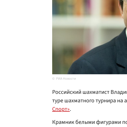
РИА Новости
Российский шахматист Влад
туре шахматного турнира на 
Спорт»
.
Крамник белыми фигурами по