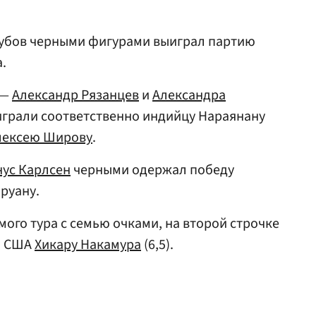
губов черными фигурами выиграл партию
.
 —
Александр Рязанцев
и
Александра
играли соответственно индийцу Нараянану
лексею Широву
.
ус Карлсен
черными одержал победу
руану.
ого тура с семью очками, на второй строчке
ь США
Хикару Накамура
(6,5).