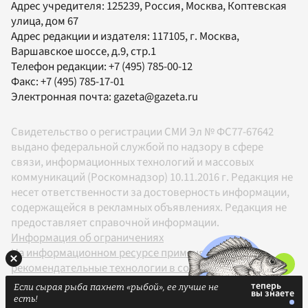
Адрес учредителя: 125239, Россия, Москва, Коптевская
улица, дом 67
Адрес редакции и издателя:
117105
, г.
Москва
,
Варшавское шоссе, д.9, стр.1
Телефон редакции:
+7 (495) 785-00-12
Факс:
+7 (495) 785-17-01
Электронная почта:
gazeta@gazeta.ru
Свидетельство о регистрации СМИ Эл № ФС77-67642
выдано федеральной службой по надзору в сфере
связи, информационных технологий и массовых
коммуникаций (Роскомнадзор) 10.11.2016 г. Редакция не
несет ответственности за достоверность информации,
содержащейся в рекламных объявлениях. Редакция не
предоставляет справочной информации.
Информация об ограничениях
На информационном ресурсе применяются
рекомендательные технологии в соответствии с
Правилами
Если сырая рыба пахнет «рыбой», ее лучше не
18+
есть!