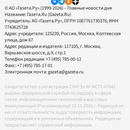
© АО «Газета.Ру» (1999-2026) – Главные новости дня
Название:
Газета.Ru
(Gazeta.Ru)
Учредитель:
АО «Газета.Ру»
, ОГРН 1067761730376, ИНН
7743625728
Адрес учредителя: 125239, Россия, Москва, Коптевская
улица, дом 67
Адрес редакции и издателя:
117105
, г.
Москва
,
Варшавское шоссе, д.9, стр.1
Телефон редакции:
+7 (495) 785-00-12
Факс:
+7 (495) 785-17-01
Электронная почта:
gazeta@gazeta.ru
Свидетельство о регистрации СМИ Эл № ФС77-67642
выдано федеральной службой по надзору в сфере
связи, информационных технологий и массовых
коммуникаций (Роскомнадзор) 10.11.2016 г. Редакция не
несет ответственности за достоверность информации,
содержащейся в рекламных объявлениях. Редакция не
предоставляет справочной информации.