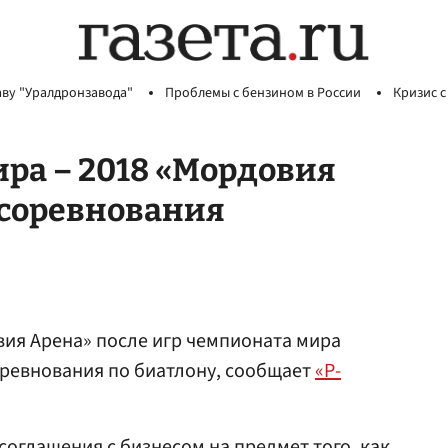
аву "Уралдронзавода"
Проблемы с бензином в России
Кризис с
ра – 2018 «Мордовия
 соревнования
ия Арена» после игр чемпионата мира
оревнования по биатлону, сообщает
«Р-
соглашения с бизнесом на предмет того, как