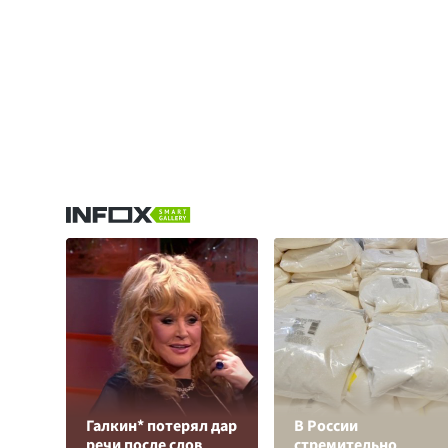
Галкин* потерял дар
В России
речи после слов
стремительно