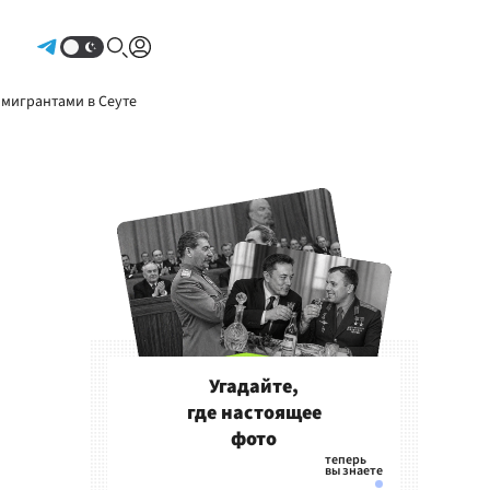
Авторизоваться
 мигрантами в Сеуте
Угадайте,
где настоящее
фото