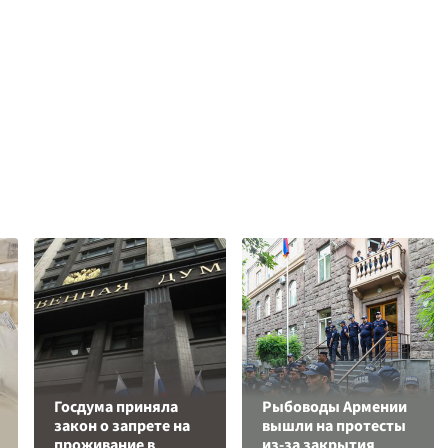
Госдума приняла
Рыбоводы Армении
закон о запрете на
вышли на протесты
проживание в
из-за закрытия