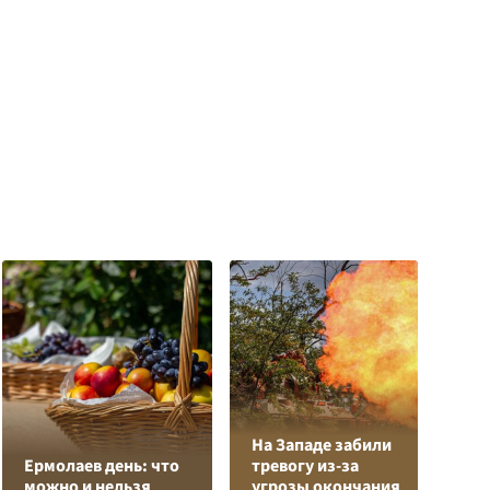
На Западе забили
Л
Ермолаев день: что
тревогу из-за
з
можно и нельзя
угрозы окончания
в