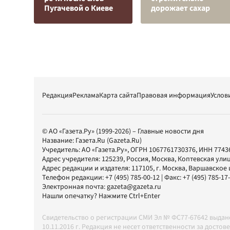
Пугачевой о Киеве
дорожает сахар
Редакция
Реклама
Карта сайта
Правовая информация
Услов
© АО «Газета.Ру» (1999-2026) – Главные новости дня
Название:
Газета.Ru
(Gazeta.Ru)
Учредитель:
АО «Газета.Ру»
, ОГРН 1067761730376, ИНН 7743
Адрес учредителя: 125239, Россия, Москва, Коптевская улиц
Адрес редакции и издателя:
117105
, г.
Москва
,
Варшавское шо
Телефон редакции:
+7 (495) 785-00-12
| Факс:
+7 (495) 785-17
Электронная почта:
gazeta@gazeta.ru
Нашли опечатку? Нажмите Ctrl+Enter
Свидетельство о регистрации СМИ Эл № ФС77-67642 выда
10.11.2016 г. Редакция не несет ответственности за дос