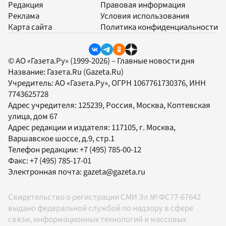
Редакция
Правовая информация
Реклама
Условия использования
Карта сайта
Политика конфиденциальности
© АО «Газета.Ру» (1999-2026) – Главные новости дня
Название:
Газета.Ru
(Gazeta.Ru)
Учредитель:
АО «Газета.Ру»
, ОГРН 1067761730376, ИНН
7743625728
Адрес учредителя: 125239, Россия, Москва, Коптевская
улица, дом 67
Адрес редакции и издателя:
117105
, г.
Москва
,
Варшавское шоссе, д.9, стр.1
Телефон редакции:
+7 (495) 785-00-12
Факс:
+7 (495) 785-17-01
Электронная почта:
gazeta@gazeta.ru
Свидетельство о регистрации СМИ Эл № ФС77-67642
выдано федеральной службой по надзору в сфере
связи, информационных технологий и массовых