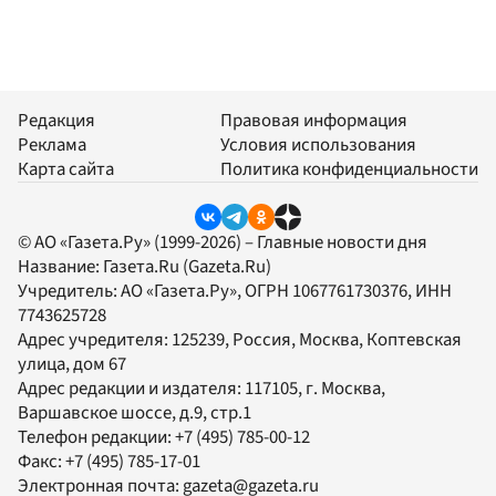
Редакция
Правовая информация
Реклама
Условия использования
Карта сайта
Политика конфиденциальности
© АО «Газета.Ру» (1999-2026) – Главные новости дня
Название:
Газета.Ru
(Gazeta.Ru)
Учредитель:
АО «Газета.Ру»
, ОГРН 1067761730376, ИНН
7743625728
Адрес учредителя: 125239, Россия, Москва, Коптевская
улица, дом 67
Адрес редакции и издателя:
117105
, г.
Москва
,
Варшавское шоссе, д.9, стр.1
Телефон редакции:
+7 (495) 785-00-12
Факс:
+7 (495) 785-17-01
Электронная почта:
gazeta@gazeta.ru