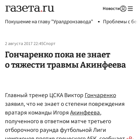
Новости
Авторизоваться
Покушение на главу "Уралдронзавода"
Проблемы с бен
2 августа 2017 22:45
Спорт
Гончаренко пока не знает
о тяжести травмы Акинфеева
Главный тренер ЦСКА Виктор
Гончаренко
заявил, что не знает о степени повреждения
вратаря команды Игоря
Акинфеева
,
полученного в ответном матче третьего
отборочного раунда футбольной Лиги
чемпионов против греческого АЕК, сообщает
«Р-