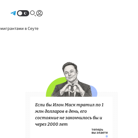
Авторизоваться
 мигрантами в Сеуте
Если бы Илон Маск тратил по 1
млн долларов в день, его
состояние не закончилось бы и
через 2000 лет