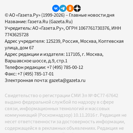
© АО «Газета.Ру» (1999-2026) – Главные новости дня
Название:
Газета.Ru
(Gazeta.Ru)
Учредитель:
АО «Газета.Ру»
, ОГРН 1067761730376, ИНН
7743625728
Адрес учредителя: 125239, Россия, Москва, Коптевская
улица, дом 67
Адрес редакции и издателя:
117105
, г.
Москва
,
Варшавское шоссе, д.9, стр.1
Телефон редакции:
+7 (495) 785-00-12
Факс:
+7 (495) 785-17-01
Электронная почта:
gazeta@gazeta.ru
Свидетельство о регистрации СМИ Эл № ФС77-67642
выдано федеральной службой по надзору в сфере
связи, информационных технологий и массовых
коммуникаций (Роскомнадзор) 10.11.2016 г. Редакция не
несет ответственности за достоверность информации,
содержащейся в рекламных объявлениях. Редакция не