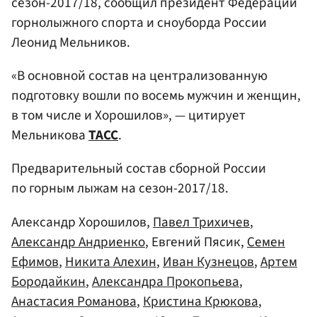
сезон-2017/18, сообщил президент Федерации
горнолыжного спорта и сноуборда России
Леонид Мельников.
«В основной состав на централизованную
подготовку вошли по восемь мужчин и женщин,
в том числе и Хорошилов», — цитирует
Мельникова
ТАСС
.
Предварительный состав сборной России
по горным лыжам на сезон-2017/18.
Александр Хорошилов,
Павел Трихичев
,
Александр Андриенко
, Евгений Пясик,
Семен
Ефимов
,
Никита Алехин
,
Иван Кузнецов
,
Артем
Бородайкин
,
Александра Прокопьева
,
Анастасия Романова
,
Кристина Крюкова
,