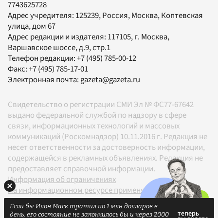
7743625728
Адрес учредителя: 125239, Россия, Москва, Коптевская
улица, дом 67
Адрес редакции и издателя:
117105
, г.
Москва
,
Варшавское шоссе, д.9, стр.1
Телефон редакции:
+7 (495) 785-00-12
Факс:
+7 (495) 785-17-01
Электронная почта:
gazeta@gazeta.ru
Свидетельство о регистрации СМИ Эл № ФС77-67642
выдано федеральной службой по надзору в сфере
связи, информационных технологий и массовых
коммуникаций (Роскомнадзор) 10.11.2016 г. Редакция не
несет ответственности за достоверность информации,
содержащейся в рекламных объявлениях. Редакция не
предоставляет справочной информации.
Информация об ограничениях
На информационном ресурсе применяются
рекомендательные технологии в соответствии с
Если бы Илон Маск тратил по 1 млн долларов в
Правилами
день, его состояние не закончилось бы и через 2000