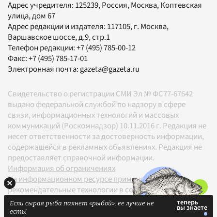
Адрес учредителя: 125239, Россия, Москва, Коптевская
улица, дом 67
Адрес редакции и издателя:
117105
, г.
Москва
,
Варшавское шоссе, д.9, стр.1
Телефон редакции:
+7 (495) 785-00-12
Факс:
+7 (495) 785-17-01
Электронная почта:
gazeta@gazeta.ru
Свидетельство о регистрации СМИ Эл № ФС77-67642
выдано федеральной службой по надзору в сфере
связи, информационных технологий и массовых
коммуникаций (Роскомнадзор) 10.11.2016 г. Редакция не
несет ответственности за достоверность информации,
содержащейся в рекламных объявлениях. Редакция не
предоставляет справочной информации.
Информация об ограничениях
На информационном ресурсе применяются
рекомендательные технологии в соответствии с
Правилами
Если сырая рыба пахнет «рыбой», ее лучше не
18+
есть!