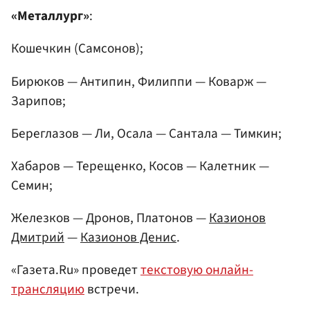
«Металлург»
:
Кошечкин (Самсонов);
Бирюков — Антипин, Филиппи — Коварж —
Зарипов;
Береглазов — Ли, Осала — Сантала — Тимкин;
Хабаров — Терещенко, Косов — Калетник —
Семин;
Железков — Дронов, Платонов —
Казионов
Дмитрий
—
Казионов Денис
.
«Газета.Ru» проведет
текстовую онлайн-
трансляцию
встречи.