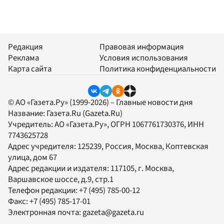
Редакция
Правовая информация
Реклама
Условия использования
Карта сайта
Политика конфиденциальности
© АО «Газета.Ру» (1999-2026) – Главные новости дня
Название:
Газета.Ru
(Gazeta.Ru)
Учредитель:
АО «Газета.Ру»
, ОГРН 1067761730376, ИНН
7743625728
Адрес учредителя: 125239, Россия, Москва, Коптевская
улица, дом 67
Адрес редакции и издателя:
117105
, г.
Москва
,
Варшавское шоссе, д.9, стр.1
Телефон редакции:
+7 (495) 785-00-12
Факс:
+7 (495) 785-17-01
Электронная почта:
gazeta@gazeta.ru