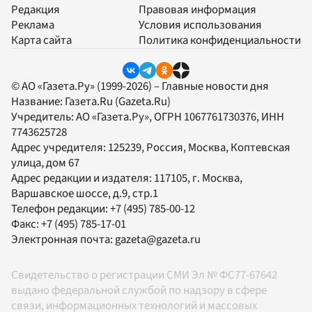
Редакция
Правовая информация
Реклама
Условия использования
Карта сайта
Политика конфиденциальности
© АО «Газета.Ру» (1999-2026) – Главные новости дня
Название:
Газета.Ru
(Gazeta.Ru)
Учредитель:
АО «Газета.Ру»
, ОГРН 1067761730376, ИНН
7743625728
Адрес учредителя: 125239, Россия, Москва, Коптевская
улица, дом 67
Адрес редакции и издателя:
117105
, г.
Москва
,
Варшавское шоссе, д.9, стр.1
Телефон редакции:
+7 (495) 785-00-12
Факс:
+7 (495) 785-17-01
Электронная почта:
gazeta@gazeta.ru
Свидетельство о регистрации СМИ Эл № ФС77-67642
выдано федеральной службой по надзору в сфере
связи, информационных технологий и массовых