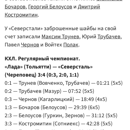
Бочаров
,
Георгий Белоусов
и
Дмитрий
Костромитин
.
У «Северстали» заброшенные шайбы на свой
счет записали
Максим Трунев
, Юрий
Трубачев
,
Павел
Чернов
и Войтех
Полак
.
КХЛ. Регулярный чемпионат.
«Лада» (Тольятти) — «Северсталь»
(Череповец) 3:4 (0:3, 2:0, 1:1)
0:1 — Трунев (Вовченко, Трубачев) — 01:21 (5x5)
0:2 — Трубачев (Мазур) — 07:52 (5x5)
0:3 — Чернов (Кагарлицкий) — 18:49 (4x5)
1:3 — Бочаров (Белоусов) — 29:39 (6x5)
2:3 — Белоусов (Гуркин, Зернов) — 31:12 (5x5)
3:3 — Костромитин (Сотниекс) — 42:28 (5x5)