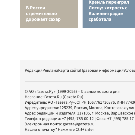
Кремль переиграл
В России
Литву: хитрость с
стремительно
Калининградом
дорожает сахар
сработала
Редакция
Реклама
Карта сайта
Правовая информация
Услов
© АО «Газета.Ру» (1999-2026) – Главные новости дня
Название:
Газета.Ru
(Gazeta.Ru)
Учредитель:
АО «Газета.Ру»
, ОГРН 1067761730376, ИНН 7743
Адрес учредителя: 125239, Россия, Москва, Коптевская улиц
Адрес редакции и издателя:
117105
, г.
Москва
,
Варшавское шо
Телефон редакции:
+7 (495) 785-00-12
| Факс:
+7 (495) 785-17
Электронная почта:
gazeta@gazeta.ru
Нашли опечатку? Нажмите Ctrl+Enter