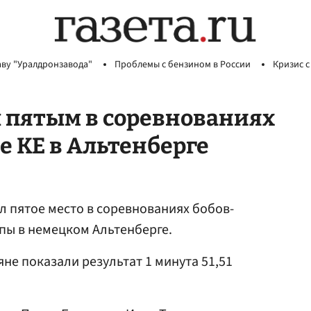
аву "Уралдронзавода"
Проблемы с бензином в России
Кризис с
 пятым в соревнованиях
е КЕ в Альтенберге
л пятое место в соревнованиях бобов-
опы в немецком Альтенберге.
не показали результат 1 минута 51,51