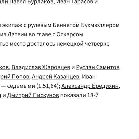
ыли
Павел Бурлаков
,
Иван Тарасов
и
й экипаж с рулевым Беннетом Бухмюллером
 из Латвии во главе с Оскарсом
етье место досталось немецкой четверке
ков
,
Владислав Жаровцев
и
Руслан Самитов
рий Попов
,
Андрей Казанцев
, Иван
— седьмыми (1.51,64);
Александр Бредихин
,
а
и
Дмитрий Пискунов
показали 18-й