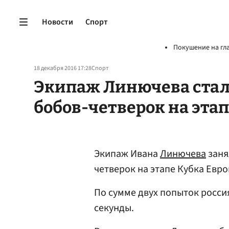
Новости
Спорт
Покушение на гл
18 декабря 2016 17:28
Спорт
Экипаж Линючева стал
бобов-четверок на этап
Экипаж Ивана
Линючева
заня
четверок на этапе Кубка Евр
По сумме двух попыток россия
секунды.