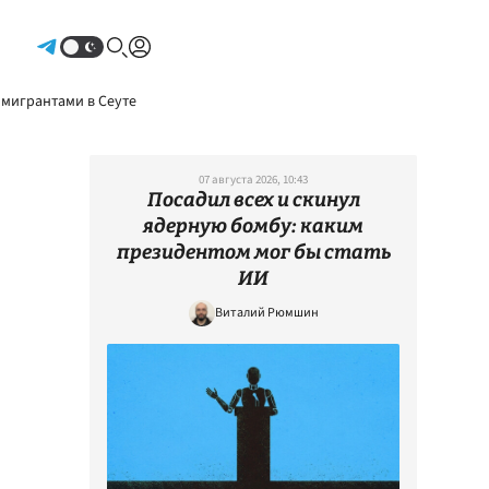
Авторизоваться
 мигрантами в Сеуте
07 августа 2026, 10:43
Посадил всех и скинул
ядерную бомбу: каким
президентом мог бы стать
ИИ
Виталий Рюмшин