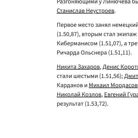
Разгоняющими у Линючева б
Станислав Неустроев
.
Первое место занял немецки
(1.50,87), вторым стал экипаж
Киберманисом (1.51,07), а тр
Ричарда Ольснера (1.51,11).
Никита Захаров
,
Денис Корот
стали шестыми (1.51,56);
Дмит
Кардаков и
Михаил Мордасов
Николай Козлов
,
Евгений Гур
результат (1.53,72).