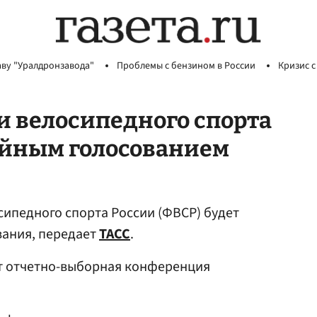
аву "Уралдронзавода"
Проблемы с бензином в России
Кризис с
и велосипедного спорта
айным голосованием
ипедного спорта России (ФВСР) будет
вания, передает
ТАСС
.
ит отчетно-выборная конференция