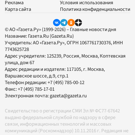
Реклама
Условия использования
Карта сайта
Политика конфиденциальности
© АО «Газета.Ру» (1999-2026) – Главные новости дня
Название:
Газета.Ru
(Gazeta.Ru)
Учредитель:
АО «Газета.Ру»
, ОГРН 1067761730376, ИНН
7743625728
Адрес учредителя: 125239, Россия, Москва, Коптевская
улица, дом 67
Адрес редакции и издателя:
117105
, г.
Москва
,
Варшавское шоссе, д.9, стр.1
Телефон редакции:
+7 (495) 785-00-12
Факс:
+7 (495) 785-17-01
Электронная почта:
gazeta@gazeta.ru
Свидетельство о регистрации СМИ Эл № ФС77-67642
выдано федеральной службой по надзору в сфере
связи, информационных технологий и массовых
коммуникаций (Роскомнадзор) 10.11.2016 г. Редакция не