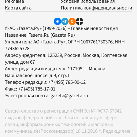
Реклама
Условия использования
Карта сайта
Политика конфиденциальности
© АО «Газета.Ру» (1999-2026) – Главные новости дня
Название:
Газета.Ru
(Gazeta.Ru)
Учредитель:
АО «Газета.Ру»
, ОГРН 1067761730376, ИНН
7743625728
Адрес учредителя: 125239, Россия, Москва, Коптевская
улица, дом 67
Адрес редакции и издателя:
117105
, г.
Москва
,
Варшавское шоссе, д.9, стр.1
Телефон редакции:
+7 (495) 785-00-12
Факс:
+7 (495) 785-17-01
Электронная почта:
gazeta@gazeta.ru
Свидетельство о регистрации СМИ Эл № ФС77-67642
выдано федеральной службой по надзору в сфере
связи, информационных технологий и массовых
коммуникаций (Роскомнадзор) 10.11.2016 г. Редакция не