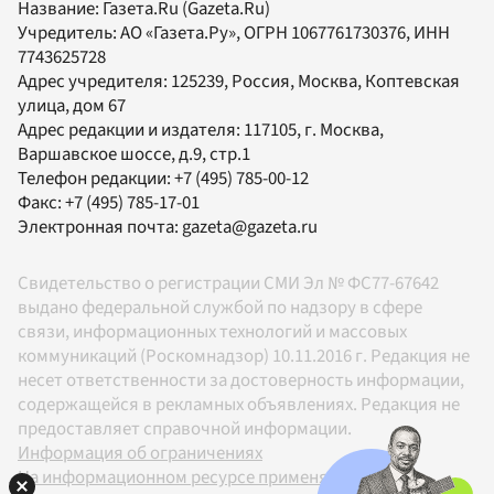
Название:
Газета.Ru
(Gazeta.Ru)
Учредитель:
АО «Газета.Ру»
, ОГРН 1067761730376, ИНН
7743625728
Адрес учредителя: 125239, Россия, Москва, Коптевская
улица, дом 67
Адрес редакции и издателя:
117105
, г.
Москва
,
Варшавское шоссе, д.9, стр.1
Телефон редакции:
+7 (495) 785-00-12
Факс:
+7 (495) 785-17-01
Электронная почта:
gazeta@gazeta.ru
Свидетельство о регистрации СМИ Эл № ФС77-67642
выдано федеральной службой по надзору в сфере
связи, информационных технологий и массовых
коммуникаций (Роскомнадзор) 10.11.2016 г. Редакция не
несет ответственности за достоверность информации,
содержащейся в рекламных объявлениях. Редакция не
предоставляет справочной информации.
Информация об ограничениях
На информационном ресурсе применяются