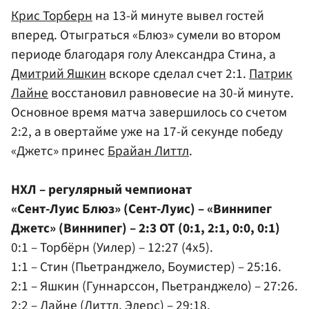
Крис Торберн
на 13-й минуте вывел гостей
вперед. Отыграться «Блюз» сумели во втором
периоде благодаря голу Александра Стина, а
Дмитрий Яшкин
вскоре сделал счет 2:1.
Патрик
Лайне
восстановил равновесие на 30-й минуте.
Основное время матча завершилось со счетом
2:2, а в овертайме уже на 17-й секунде победу
«Джетс» принес
Брайан Литтл
.
НХЛ – регулярный чемпионат
«Сент-Луис Блюз» (Сент-Луис) – «Виннипег
Джетс» (Виннипег) – 2:3 ОТ (0:1, 2:1, 0:0, 0:1)
0:1 – Торбёрн (Уилер) – 12:27 (4x5).
1:1 – Стин (Пьетранджело, Боумистер) – 25:16.
2:1 – Яшкин (Гуннарссон, Пьетранджело) – 27:26.
2:2 – Лайне (Литтл, Элерс) – 29:18.