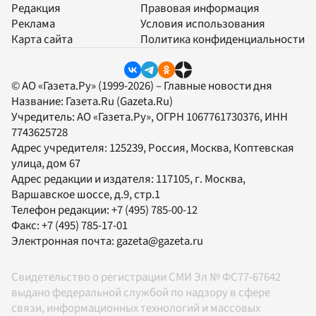
Редакция
Правовая информация
Реклама
Условия использования
Карта сайта
Политика конфиденциальности
© АО «Газета.Ру» (1999-2026) – Главные новости дня
Название:
Газета.Ru
(Gazeta.Ru)
Учредитель:
АО «Газета.Ру»
, ОГРН 1067761730376, ИНН
7743625728
Адрес учредителя: 125239, Россия, Москва, Коптевская
улица, дом 67
Адрес редакции и издателя:
117105
, г.
Москва
,
Варшавское шоссе, д.9, стр.1
Телефон редакции:
+7 (495) 785-00-12
Факс:
+7 (495) 785-17-01
Электронная почта:
gazeta@gazeta.ru
Свидетельство о регистрации СМИ Эл № ФС77-67642
выдано федеральной службой по надзору в сфере
связи, информационных технологий и массовых