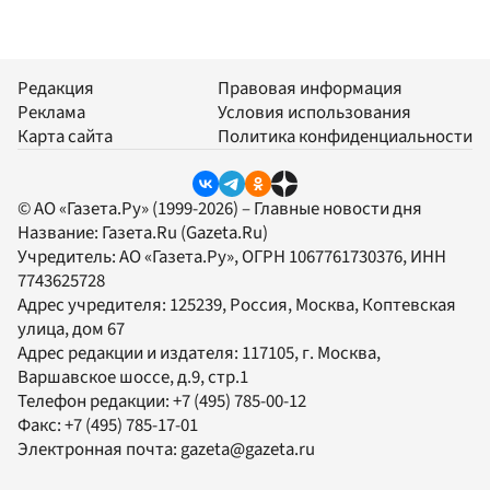
Редакция
Правовая информация
Реклама
Условия использования
Карта сайта
Политика конфиденциальности
© АО «Газета.Ру» (1999-2026) – Главные новости дня
Название:
Газета.Ru
(Gazeta.Ru)
Учредитель:
АО «Газета.Ру»
, ОГРН 1067761730376, ИНН
7743625728
Адрес учредителя: 125239, Россия, Москва, Коптевская
улица, дом 67
Адрес редакции и издателя:
117105
, г.
Москва
,
Варшавское шоссе, д.9, стр.1
Телефон редакции:
+7 (495) 785-00-12
Факс:
+7 (495) 785-17-01
Электронная почта:
gazeta@gazeta.ru