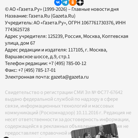
© АО «Газета.Ру» (1999-2026) – Главные новости дня
Название:
Газета.Ru
(Gazeta.Ru)
Учредитель:
АО «Газета.Ру»
, ОГРН 1067761730376, ИНН
7743625728
Адрес учредителя: 125239, Россия, Москва, Коптевская
улица, дом 67
Адрес редакции и издателя:
117105
, г.
Москва
,
Варшавское шоссе, д.9, стр.1
Телефон редакции:
+7 (495) 785-00-12
Факс:
+7 (495) 785-17-01
Электронная почта:
gazeta@gazeta.ru
Свидетельство о регистрации СМИ Эл № ФС77-67642
выдано федеральной службой по надзору в сфере
связи, информационных технологий и массовых
коммуникаций (Роскомнадзор) 10.11.2016 г. Редакция не
несет ответственности за достоверность информации,
содержащейся в рекламных объявлениях. Редакция не
предоставляет справочной информации.