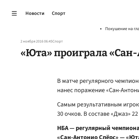
Новости
Спорт
Покушение на гл
2 ноября 2016 06:45
Спорт
«Юта» проиграла «Сан-
В матче регулярного чемпио
нанес поражение «Сан-Антонио
Самым результативным игрок
30 очков. В составе «Джаз» 2
НБА — регулярный чемпион
«Сан-Антонио Спёрс» — «Юта 