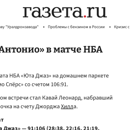
аву "Уралдронзавода"
Проблемы с бензином в России
Кризис с
Антонио» в матче НБА
ната НБА «Юта Джаз» на домашнем паркете
 Спёрс» со счетом 106:91.
ом встречи стал Кавай Леонард, набравший
2 очка на счету Джорджа
Хилл
а.
ат
Джаз» — 91:106 (28:38, 22:16, 21:19,