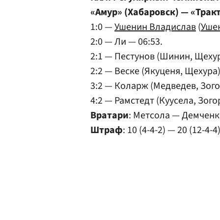
«Амур» (Хабаровск) — «Тракто
1:0 —
Ушенин Владислав
(
Уше
2:0 — Ли — 06:53.
2:1 — Пестунов (Шинин, Щехур
2:2 — Веске (Якуценя, Щехура)
3:2 — Коларж (Медведев, Зого
4:2 — Рамстедт (Куусела, Зого
Вратари
: Метсола — Демченк
Штраф
: 10 (4-4-2) — 20 (12-4-4)