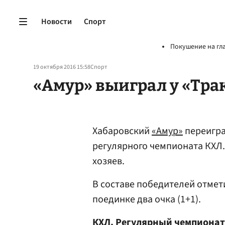
Новости
Спорт
Покушение на гл
19 октября 2016 15:58
Спорт
«Амур» выиграл у «Тра
Хабаровский
«Амур»
переигра
регулярного чемпионата КХЛ. 
хозяев.
В составе победителей отме
поединке два очка (1+1).
КХЛ. Регулярный чемпионат