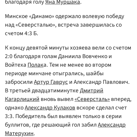
благодаря голу
Яна Муршака
.
Минское «Динамо» одержало волевую победу
над «Северсталью», встреча завершилась со
счетом 4:3 Б.
К концу девятой минуты хозяева вели со счетом
2:0 благодаря голам Даниила Вовченко и
Войтеха
Полак
а. Тем не менее во втором
периоде минчане отыгрались, шайбы
забросили
Артур Гаврус
и Александр Павлович.
В третьей двадцатиминутке
Дмитрий
Кагарлицкий
вновь вывел
«Северсталь»
вперед,
однако
Александр Кулаков
вскоре сделал счет
3:3. Победитель был выявлен только в серии
буллитов, где решающий гол забил
Александр
Матерухин
.