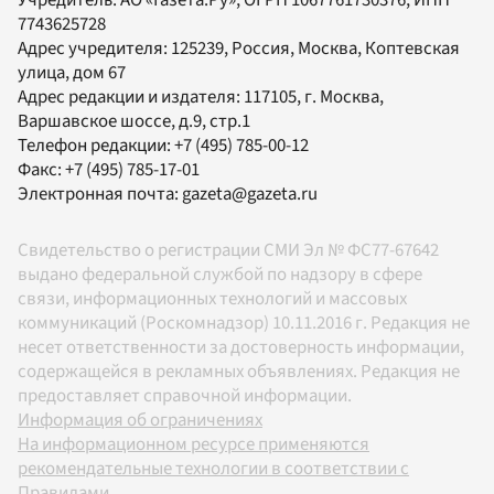
7743625728
Адрес учредителя: 125239, Россия, Москва, Коптевская
улица, дом 67
Адрес редакции и издателя:
117105
, г.
Москва
,
Варшавское шоссе, д.9, стр.1
Телефон редакции:
+7 (495) 785-00-12
Факс:
+7 (495) 785-17-01
Электронная почта:
gazeta@gazeta.ru
Свидетельство о регистрации СМИ Эл № ФС77-67642
выдано федеральной службой по надзору в сфере
связи, информационных технологий и массовых
коммуникаций (Роскомнадзор) 10.11.2016 г. Редакция не
несет ответственности за достоверность информации,
содержащейся в рекламных объявлениях. Редакция не
предоставляет справочной информации.
Информация об ограничениях
На информационном ресурсе применяются
рекомендательные технологии в соответствии с
Правилами