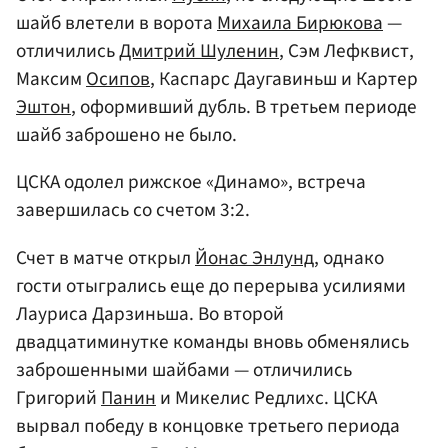
шайб влетели в ворота
Михаила Бирюкова
—
отличились
Дмитрий Шуленин
, Сэм Лефквист,
Максим
Осипов
, Каспарс Даугавиньш и Картер
Эштон
, оформивший дубль. В третьем периоде
шайб заброшено не было.
ЦСКА одолел рижское «Динамо», встреча
завершилась со счетом 3:2.
Счет в матче открыл
Йонас Энлунд
, однако
гости отыгрались еще до перерыва усилиями
Лауриса Дарзиньша. Во второй
двадцатиминутке команды вновь обменялись
заброшенными шайбами — отличились
Григорий
Панин
и Микелис Редлихс. ЦСКА
вырвал победу в концовке третьего периода