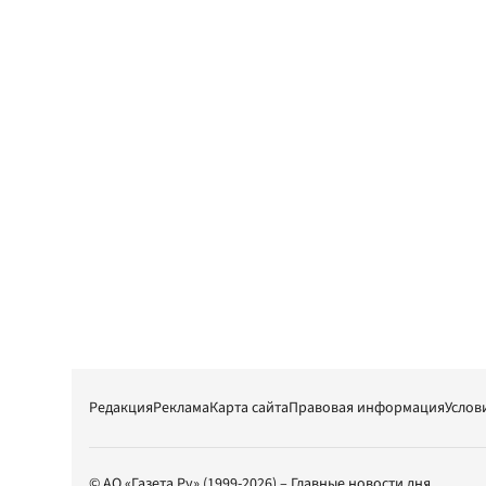
Редакция
Реклама
Карта сайта
Правовая информация
Услов
© АО «Газета.Ру» (1999-2026) – Главные новости дня