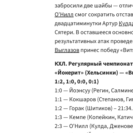
забросили две шайбы — отли
О'Нилл
смог сократить отста
двадцатиминутки Артур
Кулд
Сятери. В оставшееся основн
результативных атак проведен
Выглазов
принес победу «Вит
КХЛ. Регулярный чемпионат
«Йокерит» (Хельсинки) — «Ви
1:2, 1:0, 0:0, 0:1)
1:0 — Йоэнсуу (Регин, Салминен
1:1 — Кокшаров (Степанов, Гим
1:2 — Горак (Шитиков) – 21:34.
1:3 — Кемпе (Копейкин, Катиче
2:3 — О'Нилл (Кулда, Дженовей