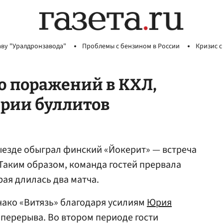
аву "Уралдронзавода"
Проблемы с бензином в России
Кризис с
ю поражений в КХЛ,
ерии буллитов
ыезде обыграл финский «Йокерит» — встреча
 Таким образом, команда гостей прервала
ая длилась два матча.
днако «Витязь» благодаря усилиям
Юрия
перерыва. Во втором периоде гости