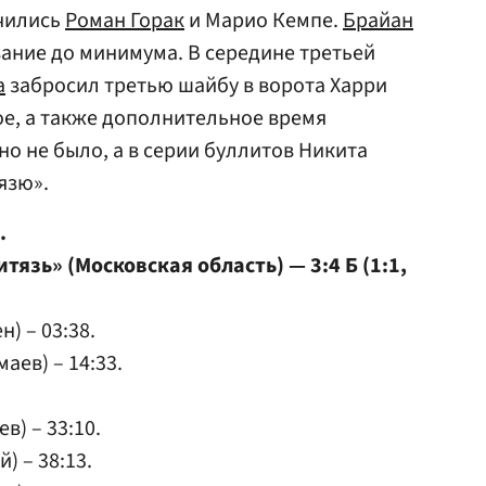
чились
Роман Горак
и Марио Кемпе.
Брайан
вание до минимума. В середине третьей
а
забросил третью шайбу в ворота Харри
ое, а также дополнительное время
о не было, а в серии буллитов Никита
язю».
.
тязь» (Московская область) — 3:4 Б (1:1,
) – 03:38.
аев) – 14:33.
в) – 33:10.
) – 38:13.