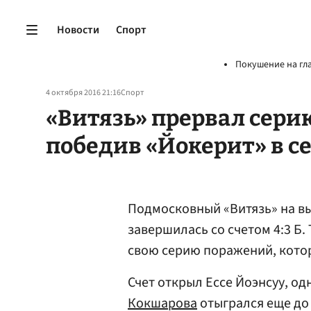
Новости
Спорт
Покушение на гл
4 октября 2016 21:16
Спорт
«Витязь» прервал сери
победив «Йокерит» в с
Подмосковный «Витязь» на в
завершилась со счетом 4:3 Б.
свою серию поражений, котор
Счет открыл Ессе Йоэнсуу, о
Кокшарова
отыгрался еще до 