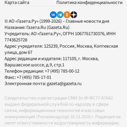
Карта сайта
Политика конфиденциальности
© АО «Газета.Ру» (1999-2026) – Главные новости дня
Название:
Газета.Ru
(Gazeta.Ru)
Учредитель:
АО «Газета.Ру»
, ОГРН 1067761730376, ИНН
7743625728
Адрес учредителя: 125239, Россия, Москва, Коптевская
улица, дом 67
Адрес редакции и издателя:
117105
, г.
Москва
,
Варшавское шоссе, д.9, стр.1
Телефон редакции:
+7 (495) 785-00-12
Факс:
+7 (495) 785-17-01
Электронная почта:
gazeta@gazeta.ru
Свидетельство о регистрации СМИ Эл № ФС77-67642
выдано федеральной службой по надзору в сфере
связи, информационных технологий и массовых
коммуникаций (Роскомнадзор) 10.11.2016 г. Редакция не
несет ответственности за достоверность информации,