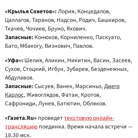
«Крылья Советов»:
Лория, Концедалов,
Цаллагов, Таранов, Надсон, Родич, Башкиров,
Ткачев, Чочиев, Бруно, Яхович.
Запасные:
Конюхов, Корниленко, Паскуато,
Бато, Мбакогу, Визнович, Павлов.
«Уфа»:
Шелия, Аликин, Никитин, Васин, Засеев,
Сухов, Стоцкий, Игбун, Зубарев, Безденежных,
Абдулавов.
Запасные:
Сысуев, Ванек, Марсиньо,
Диего
Карлос
, Живоглядов, Фатаи, Кротов,
Сафрониди, Лунев, Батютин, Обляков.
«Газета.Ru»
проведет
текстовую онлайн-
трансляцию
поединка. Время начала встречи —
18.30 мск.