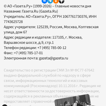
© АО «Газета.Ру» (1999-2026) – Главные новости дня
Название:
Газета.Ru
(Gazeta.Ru)
Учредитель:
АО «Газета.Ру»
, ОГРН 1067761730376, ИНН
7743625728
Адрес учредителя: 125239, Россия, Москва, Коптевская
улица, дом 67
Адрес редакции и издателя:
117105
, г.
Москва
,
Варшавское шоссе, д.9, стр.1
Телефон редакции:
+7 (495) 785-00-12
Факс:
+7 (495) 785-17-01
Электронная почта:
gazeta@gazeta.ru
Свидетельство о регистрации СМИ Эл № ФС77-67642
выдано федеральной службой по надзору в сфере
связи, информационных технологий и массовых
коммуникаций (Роскомнадзор) 10.11.2016 г. Редакция не
несет ответственности за достоверность информации,
содержащейся в рекламных объявлениях. Редакция не
предоставляет справочной информации.