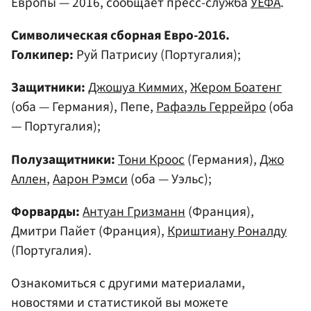
Европы — 2016, сообщает пресс-служба
УЕФА
.
Символическая сборная Евро-2016.
Голкипер:
Руй Патрисиу (Португалия);
Защитники:
Джошуа Киммих
,
Жером Боатенг
(оба — Германия), Пепе,
Рафаэль Геррейро
(оба
— Португалия);
Полузащитники:
Тони Кроос
(Германия),
Джо
Аллен
,
Аарон Рэмси
(оба — Уэльс);
Форварды:
Антуан Гризманн
(Франция),
Дмитри Пайет (Франция),
Криштиану Роналду
(Португалия).
Ознакомиться с другими материалами,
новостями и статистикой вы можете