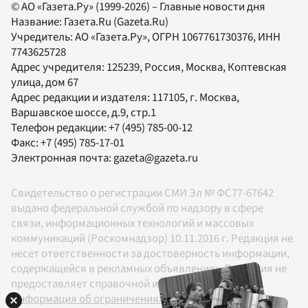
© АО «Газета.Ру» (1999-2026) – Главные новости дня
Название:
Газета.Ru
(Gazeta.Ru)
Учредитель:
АО «Газета.Ру»
, ОГРН 1067761730376, ИНН
7743625728
Адрес учредителя: 125239, Россия, Москва, Коптевская
улица, дом 67
Адрес редакции и издателя:
117105
, г.
Москва
,
Варшавское шоссе, д.9, стр.1
Телефон редакции:
+7 (495) 785-00-12
Факс:
+7 (495) 785-17-01
Электронная почта:
gazeta@gazeta.ru
Свидетельство о регистрации СМИ Эл № ФС77-67642
выдано федеральной службой по надзору в сфере
связи, информационных технологий и массовых
коммуникаций (Роскомнадзор) 10.11.2016 г. Редакция не
несет ответственности за достоверность информации,
содержащейся в рекламных объявлениях. Редакция не
предоставляет справочной информации.
Информация об ограничениях