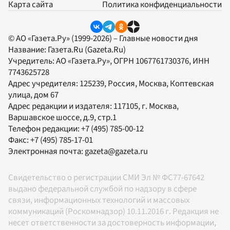
Карта сайта
Политика конфиденциальности
© АО «Газета.Ру» (1999-2026) – Главные новости дня
Название:
Газета.Ru
(Gazeta.Ru)
Учредитель:
АО «Газета.Ру»
, ОГРН 1067761730376, ИНН
7743625728
Адрес учредителя: 125239, Россия, Москва, Коптевская
улица, дом 67
Адрес редакции и издателя:
117105
, г.
Москва
,
Варшавское шоссе, д.9, стр.1
Телефон редакции:
+7 (495) 785-00-12
Факс:
+7 (495) 785-17-01
Электронная почта:
gazeta@gazeta.ru
Свидетельство о регистрации СМИ Эл № ФС77-67642
выдано федеральной службой по надзору в сфере
связи, информационных технологий и массовых
коммуникаций (Роскомнадзор) 10.11.2016 г. Редакция не
несет ответственности за достоверность информации,