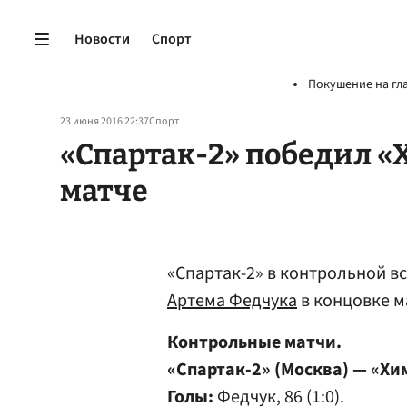
Новости
Спорт
Покушение на гл
23 июня 2016 22:37
Спорт
«Спартак-2» победил «
матче
«Спартак-2» в контрольной в
Артема Федчука
в концовке м
Контрольные матчи.
«Спартак-2» (Москва) — «Хи
Голы:
Федчук, 86 (1:0).