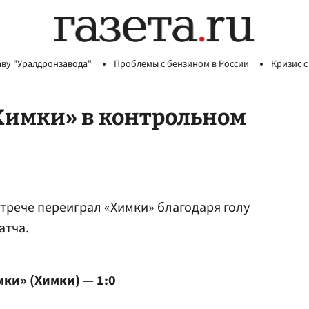
аву "Уралдронзавода"
Проблемы с бензином в России
Кризис с
Химки» в контрольном
стрече переиграл «Химки» благодаря голу
атча.
мки» (Химки) — 1:0