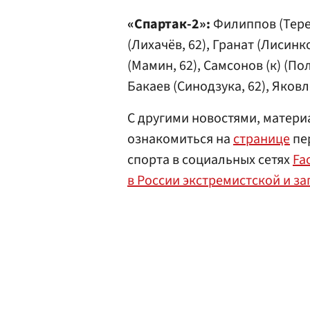
«Спартак-2»:
Филиппов (Тереш
(Лихачёв, 62),­ Гранат (Лисинк
(Мамин, 62), Самсонов (к­) (По
Бакаев (Синодзука, 62), Яковле
С другими новостями, матери
ознакомиться на
странице
пер
спорта в социальных сетях
Fa
в России экстремистской и з