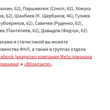
кин, 62), Пар­шивлюк (Сокол, 62), Хомуха
ов, 62), Шанбиев (К. Щерба­ков, 46), Гулиев
лубояринов, 62), Савичев (Руденко, 6­2),
в (Пант­елеев, 62), Давыдов (Федчук, 62).
алами и статистикой вы можете
венства ФНЛ, а также в группах отдела
cebook (владелец компания Meta признана
апрещена)
и
«ВКонтакте»
.