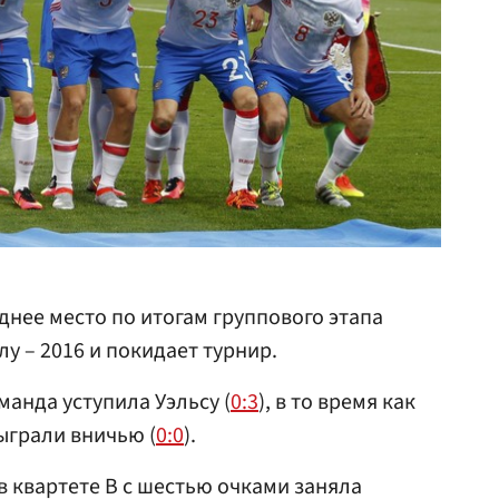
днее место по итогам группового этапа
у – 2016 и покидает турнир.
манда уступила Уэльсу (
0:3
), в то время как
ыграли вничью (
0:0
).
в квартете B с шестью очками заняла