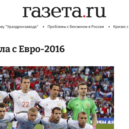
аву "Уралдронзавода"
Проблемы с бензином в России
Кризис с
а с Евро-2016