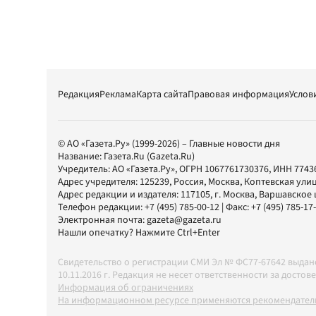
Редакция
Реклама
Карта сайта
Правовая информация
Услов
© АО «Газета.Ру» (1999-2026) – Главные новости дня
Название:
Газета.Ru
(Gazeta.Ru)
Учредитель:
АО «Газета.Ру»
, ОГРН 1067761730376, ИНН 7743
Адрес учредителя: 125239, Россия, Москва, Коптевская улиц
Адрес редакции и издателя:
117105
, г.
Москва
,
Варшавское шо
Телефон редакции:
+7 (495) 785-00-12
| Факс:
+7 (495) 785-17
Электронная почта:
gazeta@gazeta.ru
Нашли опечатку? Нажмите Ctrl+Enter
Свидетельство о регистрации СМИ Эл № ФС77-67642 выда
10.11.2016 г. Редакция не несет ответственности за дос
Информация об ограничениях
На информационном ресурсе применяются рекомендатель