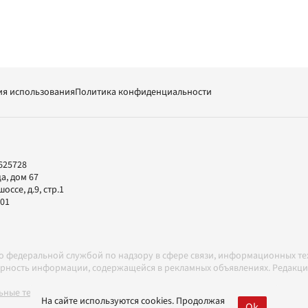
ия использования
Политика конфиденциальности
625728
а, дом 67
ссе, д.9, стр.1
-01
но федеральной службой по надзору в сфере связи, информационных т
товерность информации, содержащейся в рекламных объявлениях. Редак
ные технологии в соответствии с Правилами
На сайте используются cookies. Продолжая
Ok