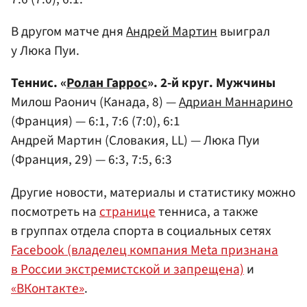
В другом матче дня
Андрей Мартин
выиграл
у Люка Пуи.
Теннис. «
Ролан Гаррос
». 2-й круг. Мужчины
Милош Раонич (Канада, 8) —
Адриан Маннарино
(Франция) — 6:1, 7:6 (7:0), 6:1
Андрей Мартин (Словакия, LL) — Люка Пуи
(Франция, 29) — 6:3, 7:5, 6:3
Другие новости, материалы и статистику можно
посмотреть на
странице
тенниса, а также
в группах отдела спорта в социальных сетях
Facebook (владелец компания Meta признана
в России экстремистской и запрещена)
и
«ВКонтакте»
.