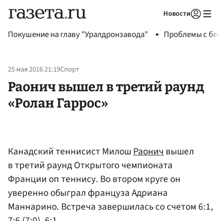
Новости
Авторизоваться
Покушение на главу "Уралдронзавода"
Проблемы с бен
25 мая 2016 21:19
Спорт
Раонич вышел в третий раунд
«Ролан Гаррос»
Канадский теннисист Милош
Раонич
вышел
в третий раунд Открытого чемпионата
Франции оп теннису. Во втором круге он
уверенно обыграл француза Адриана
Маннарино. Встреча завершилась со счетом 6:1,
7:6 (7:0), 6:1.